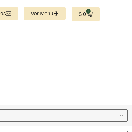
0
nos
Ver Menú
$
0