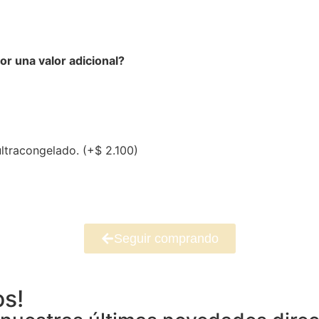
r una valor adicional?
ultracongelado.
(+
$
2.100
)
Seguir comprando
os!