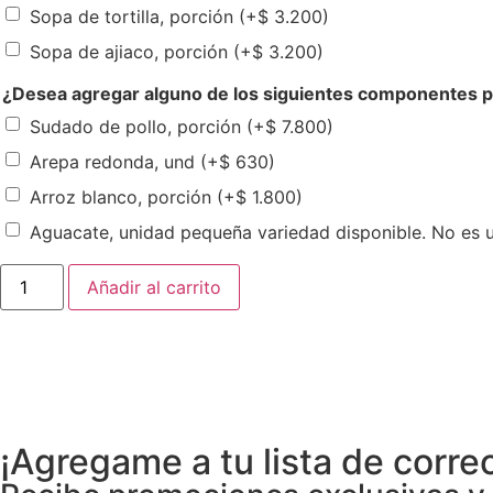
Sopa de tortilla, porción
(+
$
3.200
)
Sopa de ajiaco, porción
(+
$
3.200
)
¿Desea agregar alguno de los siguientes componentes po
Sudado de pollo, porción
(+
$
7.800
)
Arepa redonda, und
(+
$
630
)
Arroz blanco, porción
(+
$
1.800
)
Aguacate, unidad pequeña variedad disponible. No es 
Añadir al carrito
¡Agregame a tu lista de corre